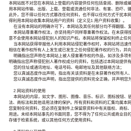
本网站既不对您在本网站上登载的内容提供任何包括查阅、删除或
用本网站传输、出版、上载、登载或流通任何非法、有害、恐吓、
此外，您不得以任何方式篡改任何资料，也不得以任何方式干扰本
得利用本网站收集本网站用户的资料（定义见1.用户资料收集）。
在没有本网站的明确许可下，本网站及其任何部分均不得翻版、复
本网站尊重著作权法，亦坚持用户同样尊重著作权法。在未获得授
意不会使用本网站侵犯别人的知识产权。本网站将保留权利终止任
当本网站获得举报他人利用本网站侵犯著作权时，本网站将迅速作
相信在著作权所有人上发生或已发生之任何侵犯著作权的行为，并
明确指出您声称在本网站上被人侵害著作权的作品，如涉及多项有
明确指出您声称侵犯别人著作权成分的资料，包括透过本网站提供
您的住址或通讯地址、电话号码、电邮地址及其他联络方法；
您以真诚态度作出声明，指出有关该资料是在未获著作权所有人、
您以真诚态度作出声明，指出您提供的资料完全正确，并声明您为
2.网站资料的使用
本网站的内容，如文字、图形、图像、音乐、标识、图标按钮、链接、
法、商标法和其他适用法律的保护。所有资料和资料的汇集均属本
您复制任何资料，您必须在复制件上保留原资料中有关版权、商标
用途。未经本网站事先的书面同意，您不得为了任何公共或商业目
存储于检索系统，或以其他任何方式使用资料。