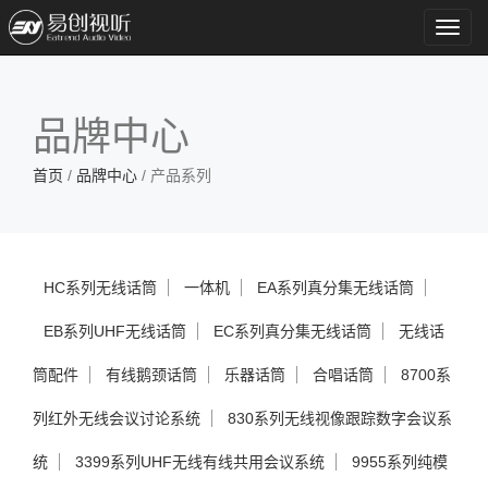
Toggl
navig
品牌中心
首页
/
品牌中心
/ 产品系列
HC系列无线话筒
一体机
EA系列真分集无线话筒
EB系列UHF无线话筒
EC系列真分集无线话筒
无线话
筒配件
有线鹅颈话筒
乐器话筒
合唱话筒
8700系
列红外无线会议讨论系统
830系列无线视像跟踪数字会议系
统
3399系列UHF无线有线共用会议系统
9955系列纯模