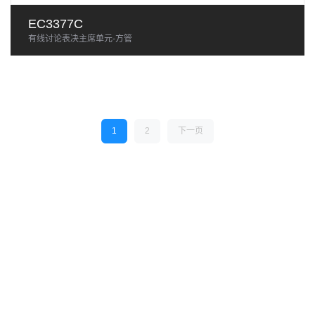
EC3377C
有线讨论表决主席单元-方管
1
2
下一页